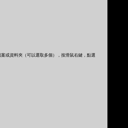
檔案或資料夾（可以選取多個），按滑鼠右鍵，點選