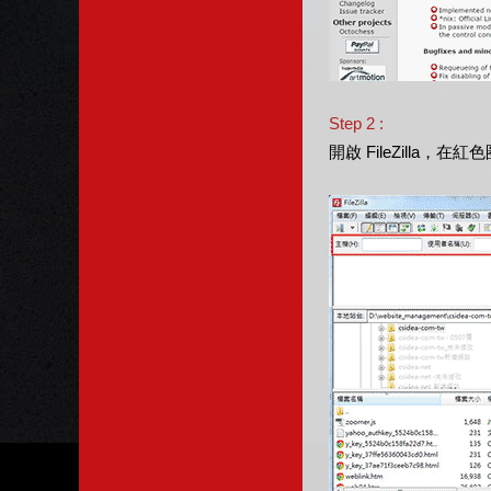
Step 2 :
開啟 FileZilla