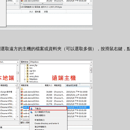
則選取遠方的主機的檔案或資料夾（可以選取多個），按滑鼠右鍵，