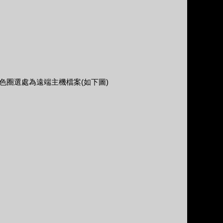
紅色圈選處為遠端主機檔案(如下圖)