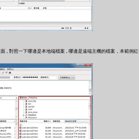
面 , 對照一下哪邊是本地端檔案 , 哪邊是遠端主機的檔案，本範例