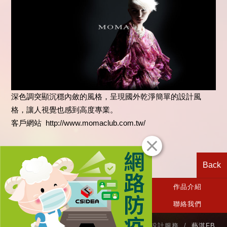
深色調突顯沉穩內斂的風格，呈現國外乾淨簡單的設計風
格，讓人視覺也感到高度專業。
客戶網站 http://www.momaclub.com.tw/
Back
CSIDEA首頁
關於我們
作品介紹
相關消息
設計服務
聯絡我們
TEL / (03)3636-882 商標設計‧網站設計‧品牌設計服務 /
藝淇FB